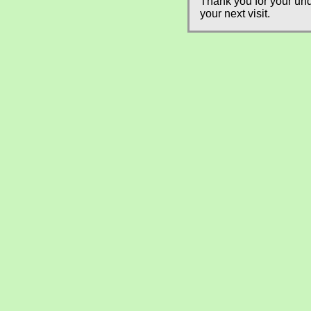
Thank you for your und
your next visit.