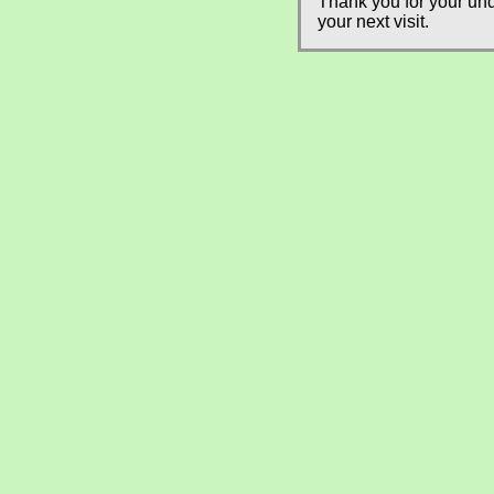
Thank you for your und
your next visit.