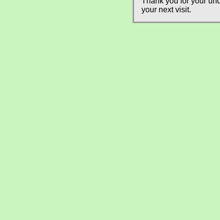
Thank you for your und
your next visit.