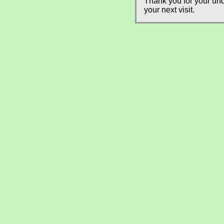
Thank you for your und
your next visit.