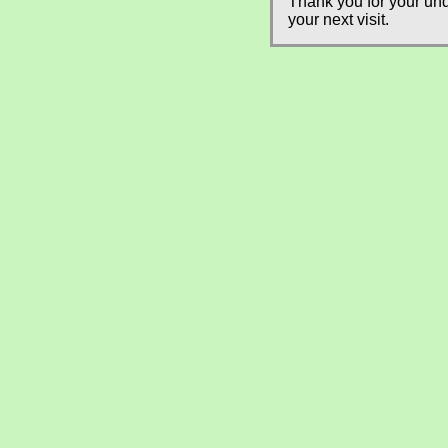
Thank you for your und
your next visit.