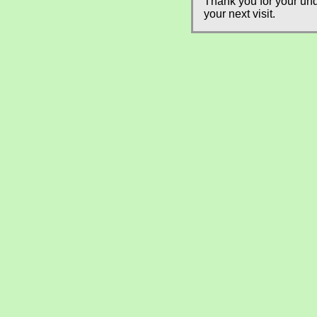
Thank you for your und
your next visit.