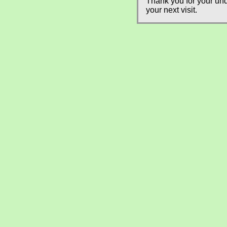
Thank you for your und
your next visit.