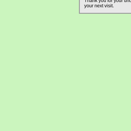
Thank you for your und
your next visit.