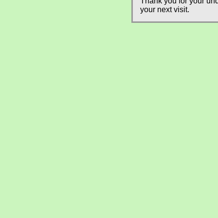
Thank you for your und
your next visit.