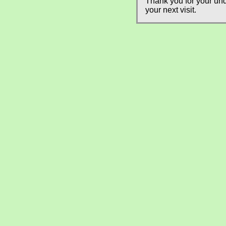
Thank you for your und
your next visit.